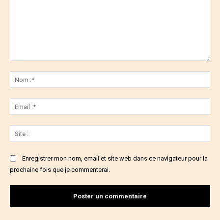
Commenter
:
No
:*
Ema
:*
Sit
:
Enregistrer mon nom, email et site web dans ce navigateur pour la
prochaine fois que je commenterai.