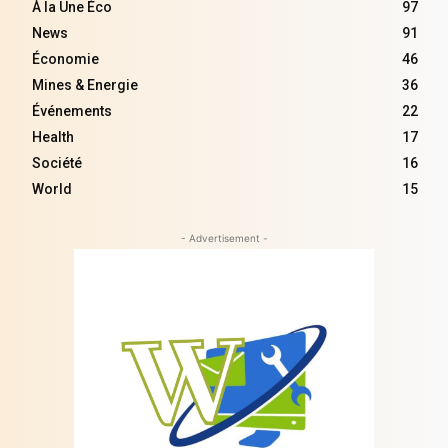
À la Une Éco
97
News
91
Économie
46
Mines & Energie
36
Événements
22
Health
17
Société
16
World
15
- Advertisement -