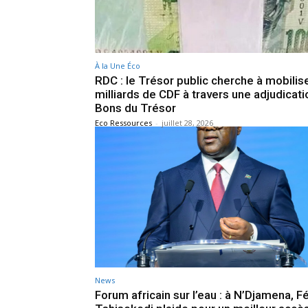
À la Une Éco
RDC : le Trésor public cherche à mobilis
milliards de CDF à travers une adjudicat
Bons du Trésor
Eco Ressources
-
juillet 28, 2026
News
Forum africain sur l’eau : à N’Djamena, Fé