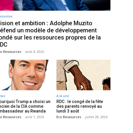
conomie
ision et ambition : Adolphe Muzito
éfend un modèle de développement
ondé sur les ressources propres de la
RDC
o Ressources
-
août 4, 2026
ews
A la une
ourquoi Trump a choisi un
RDC : le congé de la fête
ncien de la CIA comme
des parents renvoyé au
mbassadeur au Rwanda
lundi 3 août
o Ressources
-
août 1, 2026
Eco Ressources
-
juillet 28, 2026