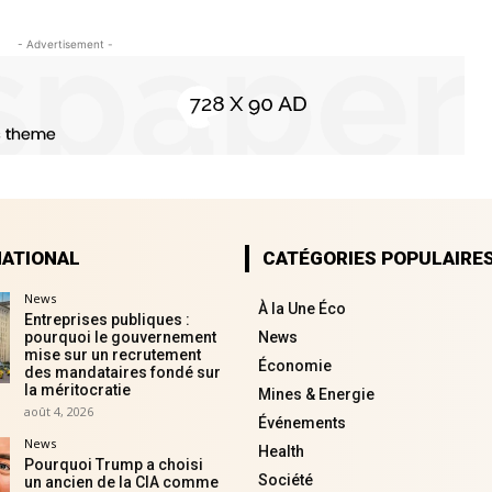
- Advertisement -
NATIONAL
CATÉGORIES POPULAIRE
News
À la Une Éco
Entreprises publiques :
pourquoi le gouvernement
News
mise sur un recrutement
Économie
des mandataires fondé sur
la méritocratie
Mines & Energie
août 4, 2026
Événements
News
Health
Pourquoi Trump a choisi
Société
un ancien de la CIA comme