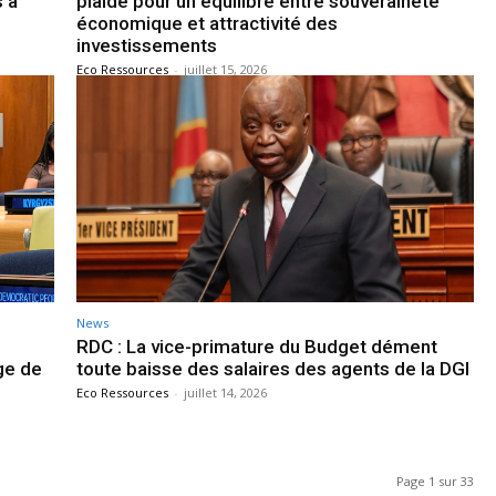
s à
plaide pour un équilibre entre souveraineté
économique et attractivité des
investissements
Eco Ressources
-
juillet 15, 2026
News
RDC : La vice-primature du Budget dément
age de
toute baisse des salaires des agents de la DGI
Eco Ressources
-
juillet 14, 2026
Page 1 sur 33