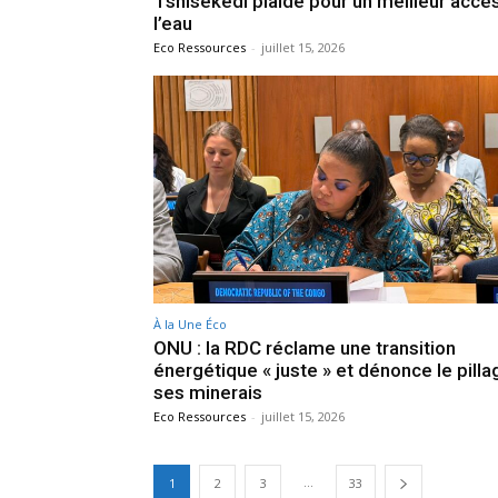
Tshisekedi plaide pour un meilleur accè
l’eau
Eco Ressources
-
juillet 15, 2026
À la Une Éco
ONU : la RDC réclame une transition
énergétique « juste » et dénonce le pill
ses minerais
Eco Ressources
-
juillet 15, 2026
...
1
2
3
33