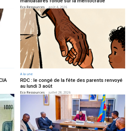
mandataires fondé sur la méritocratie
Eco Ressources
-
août 4, 2026
A la une
CIA
RDC : le congé de la fête des parents renvoyé
au lundi 3 août
Eco Ressources
-
juillet 28, 2026