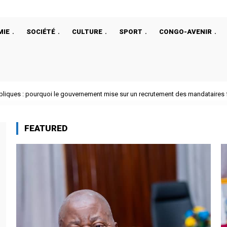
MIE
SOCIÉTÉ
CULTURE
SPORT
CONGO-AVENIR
iques : pourquoi le gouvernement mise sur un recrutement des mandataires fon
mp a choisi un ancien de la CIA comme ambassadeur au Rwanda
FEATURED