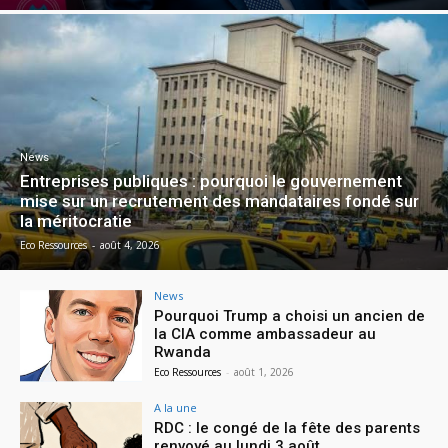
News
Entreprises publiques : pourquoi le gouvernement
mise sur un recrutement des mandataires fondé sur
la méritocratie
Eco Ressources
-
août 4, 2026
News
Pourquoi Trump a choisi un ancien de
la CIA comme ambassadeur au
Rwanda
Eco Ressources
-
août 1, 2026
A la une
RDC : le congé de la fête des parents
renvoyé au lundi 3 août