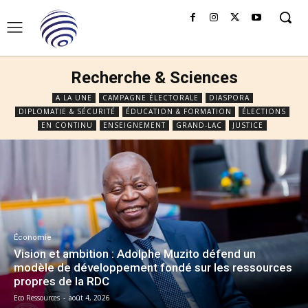
Recherche & Sciences
A LA UNE
CAMPAGNE ÉLECTORALE
DIASPORA
DIPLOMATIE & SÉCURITÉ
ÉDUCATION & FORMATION
ÉLECTIONS
EN CONTINU
ENSEIGNEMENT
GRAND-LAC
JUSTICE
Économie
Vision et ambition : Adolphe Muzito défend un
modèle de développement fondé sur les ressources
propres de la RDC
Eco Ressources
-
août 4, 2026