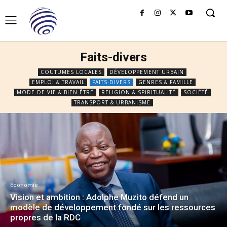
Faits-divers
COUTUMES LOCALES
DÉVELOPPEMENT URBAIN
EMPLOI & TRAVAIL
FAITS-DIVERS
GENRES & FAMILLE
MODE DE VIE & BIEN-ÊTRE
RELIGION & SPIRITUALITÉ
SOCIÉTÉ
TRANSPORT & URBANISME
Économie
Vision et ambition : Adolphe Muzito défend un
modèle de développement fondé sur les ressources
propres de la RDC