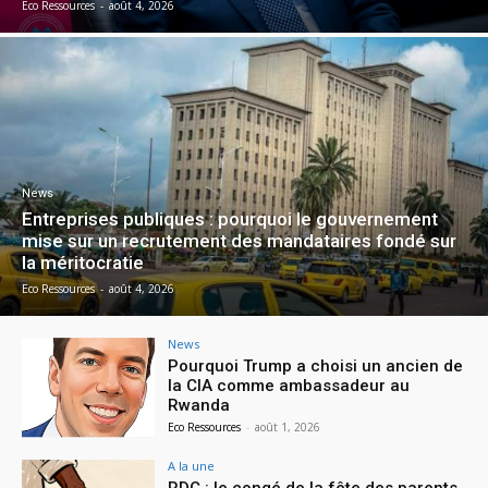
Eco Ressources
-
août 4, 2026
News
Entreprises publiques : pourquoi le gouvernement
mise sur un recrutement des mandataires fondé sur
la méritocratie
Eco Ressources
-
août 4, 2026
News
Pourquoi Trump a choisi un ancien de
la CIA comme ambassadeur au
Rwanda
Eco Ressources
-
août 1, 2026
A la une
RDC : le congé de la fête des parents