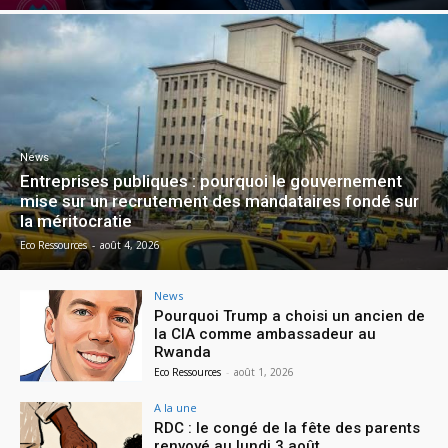
News
Entreprises publiques : pourquoi le gouvernement
mise sur un recrutement des mandataires fondé sur
la méritocratie
Eco Ressources
-
août 4, 2026
News
Pourquoi Trump a choisi un ancien de
la CIA comme ambassadeur au
Rwanda
Eco Ressources
-
août 1, 2026
A la une
RDC : le congé de la fête des parents
renvoyé au lundi 3 août