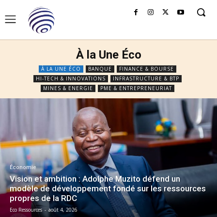
À la Une Éco
À LA UNE ÉCO
BANQUE
FINANCE & BOURSE
HI-TECH & INNOVATIONS
INFRASTRUCTURE & BTP
MINES & ENERGIE
PME & ENTREPRENEURIAT
Économie
Vision et ambition : Adolphe Muzito défend un
modèle de développement fondé sur les ressources
propres de la RDC
Eco Ressources
-
août 4, 2026