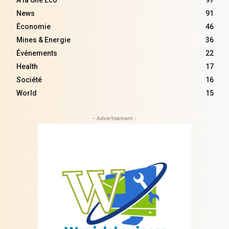
À la Une Éco
97
News
91
Économie
46
Mines & Energie
36
Événements
22
Health
17
Société
16
World
15
- Advertisement -