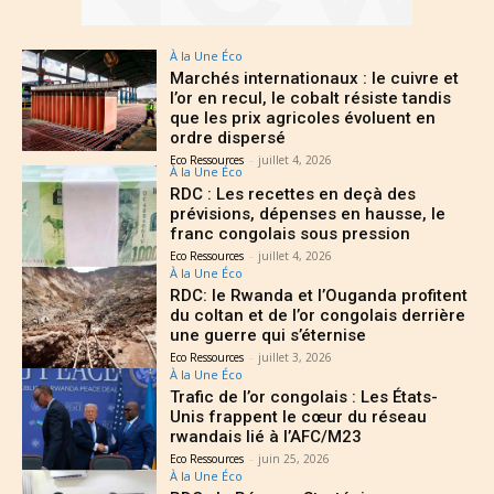
À la Une Éco
Marchés internationaux : le cuivre et
l’or en recul, le cobalt résiste tandis
que les prix agricoles évoluent en
ordre dispersé
Eco Ressources
-
juillet 4, 2026
À la Une Éco
RDC : Les recettes en deçà des
prévisions, dépenses en hausse, le
franc congolais sous pression
Eco Ressources
-
juillet 4, 2026
À la Une Éco
RDC: le Rwanda et l’Ouganda profitent
du coltan et de l’or congolais derrière
une guerre qui s’éternise
Eco Ressources
-
juillet 3, 2026
À la Une Éco
Trafic de l’or congolais : Les États-
Unis frappent le cœur du réseau
rwandais lié à l’AFC/M23
Eco Ressources
-
juin 25, 2026
À la Une Éco