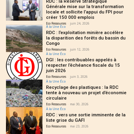
RDC : la Réserve Stratégique
Générale mise sur la transformation
locale et sollicite l’appui du FPI pour
créer 150 000 emplois
Eco Ressources
-
juin 24, 2026
À la Une Éco
RDC : l’exploitation minière accélère
la disparition des forêts du bassin du
Congo
Eco Ressources
-
juin 12, 2026
À la Une Éco
DGI : les contribuables appelés à
respecter l’échéance fiscale du 15
juin 2026
Eco Ressources
-
juin 3, 2026
À la Une Éco
Recyclage des plastiques : la RDC
tente à nouveau un projet d’économie
circulaire
Eco Ressources
-
mai 30, 2026
À la Une Éco
RDC : vers une sortie imminente de la
liste grise du GAFI
Eco Ressources
-
mai 23, 2026