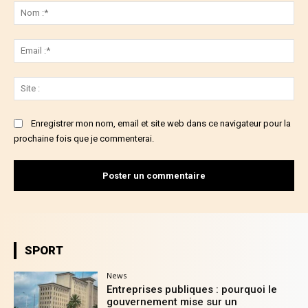
:
No
:*
Ema
:*
Sit
:
Enregistrer mon nom, email et site web dans ce navigateur pour la
prochaine fois que je commenterai.
SPORT
News
Entreprises publiques : pourquoi le
gouvernement mise sur un