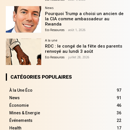
News
Pourquoi Trump a choisi un ancien de
la CIA comme ambassadeur au
Rwanda
Eco Ressources
-
août 1, 2026
A la une
RDC : le congé de la fête des parents
renvoyé au lundi 3 août
Eco Ressources
-
juillet 28, 2026
CATÉGORIES POPULAIRES
À la Une Éco
97
News
91
Économie
46
Mines & Energie
36
Événements
22
Health
17