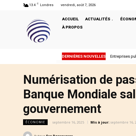
C
13.4
Londres
vendredi, août 7, 2026
ACCUEIL
ACTUALITÉS
ÉCONO
À PROPOS
DERNIÈRES NOUVELLES
Entreprises publi
Pourquoi Tru
Numérisation de pas
Banque Mondiale sal
gouvernement
septembre 16, 2025
Mis à jour:
septembre 16, 
ÉCONOMIE
Auteur
Eco Ressources