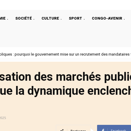
MIE
SOCIÉTÉ
CULTURE
SPORT
CONGO-AVENIR
ques : pourquoi le gouvernement mise sur un recrutement des mandataires fond
mp a choisi un ancien de la CIA comme ambassadeur au Rwanda
sation des marchés public
ue la dynamique enclench
2025
Facebook
Partager