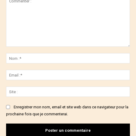
Commenter
:
No
:*
Ema
:*
Sit
:
Enregistrer mon nom, email et site web dans ce navigateur pour la
prochaine fois que je commenterai.