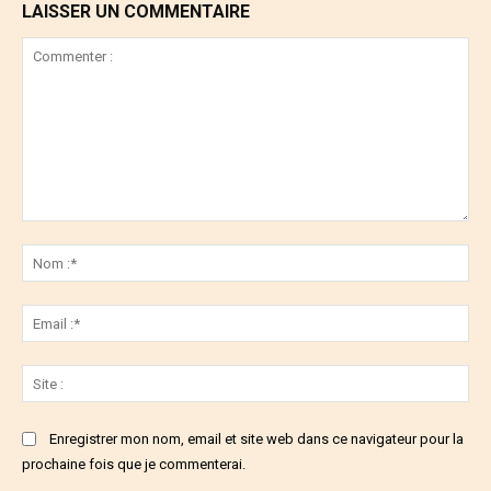
LAISSER UN COMMENTAIRE
Commenter
:
No
:*
Ema
:*
Sit
:
Enregistrer mon nom, email et site web dans ce navigateur pour la
prochaine fois que je commenterai.