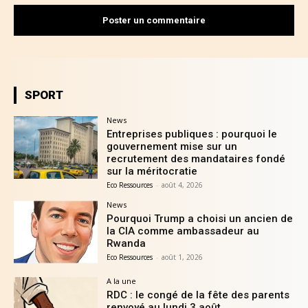
SPORT
News
Entreprises publiques : pourquoi le
gouvernement mise sur un
recrutement des mandataires fondé
sur la méritocratie
Eco Ressources
-
août 4, 2026
News
Pourquoi Trump a choisi un ancien de
la CIA comme ambassadeur au
Rwanda
Eco Ressources
-
août 1, 2026
A la une
RDC : le congé de la fête des parents
renvoyé au lundi 3 août