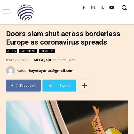
Doors slam shut across borderless
Europe as coronavirus spreads
ARTS
FASHION
HEALTH
mars 25, 2025
Mis à jour:
mars 25, 2025
Auteur
bayetayunus@gmail.com
Facebook
Twitter