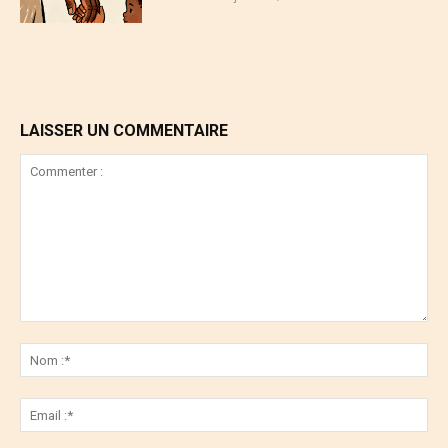
LAISSER UN COMMENTAIRE
Commenter
:
No
:*
Ema
:*