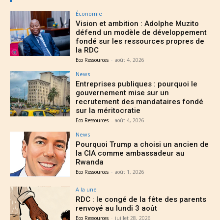
Économie
Vision et ambition : Adolphe Muzito
défend un modèle de développement
fondé sur les ressources propres de
la RDC
Eco Ressources
-
août 4, 2026
News
Entreprises publiques : pourquoi le
gouvernement mise sur un
recrutement des mandataires fondé
sur la méritocratie
Eco Ressources
-
août 4, 2026
News
Pourquoi Trump a choisi un ancien de
la CIA comme ambassadeur au
Rwanda
Eco Ressources
-
août 1, 2026
A la une
RDC : le congé de la fête des parents
renvoyé au lundi 3 août
Eco Ressources
-
juillet 28, 2026