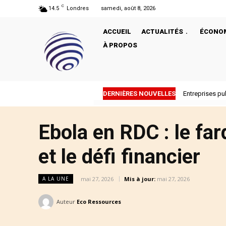
C
14.5
Londres
samedi, août 8, 2026
ACCUEIL
ACTUALITÉS
ÉCONO
À PROPOS
DERNIÈRES NOUVELLES
Entreprises pu
Ebola en RDC : le far
et le défi financier
mai 27, 2026
Mis à jour:
mai 27, 2026
A LA UNE
Auteur
Eco Ressources