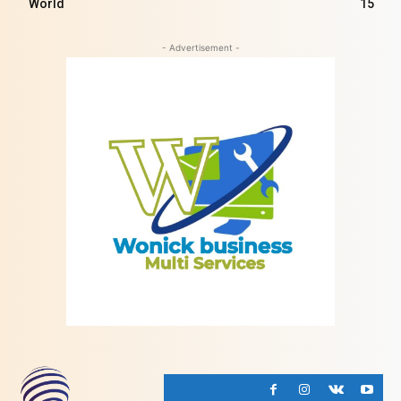
World
15
- Advertisement -