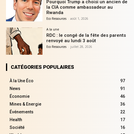
Pourquoi Trump a choisi un ancien de
la CIA comme ambassadeur au
Rwanda
Eco Ressources
-
août 1, 2026
A la une
RDC : le congé de la fête des parents
renvoyé au lundi 3 août
Eco Ressources
-
juillet 28, 2026
CATÉGORIES POPULAIRES
À la Une Éco
97
News
91
Économie
46
Mines & Energie
36
Événements
22
Health
17
Société
16