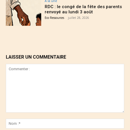
A la une
RDC : le congé de la fête des parents
renvoyé au lundi 3 août
Eco Ressources
-
juillet 28, 2026
LAISSER UN COMMENTAIRE
Commenter
:
No
:*