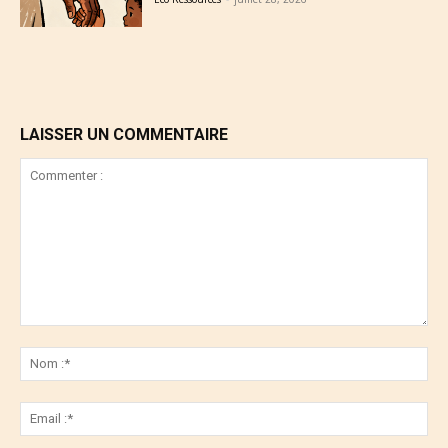
LAISSER UN COMMENTAIRE
Commenter
:
No
:*
Ema
:*