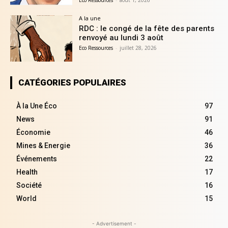
A la une
RDC : le congé de la fête des parents
renvoyé au lundi 3 août
Eco Ressources
-
juillet 28, 2026
CATÉGORIES POPULAIRES
À la Une Éco
97
News
91
Économie
46
Mines & Energie
36
Événements
22
Health
17
Société
16
World
15
- Advertisement -