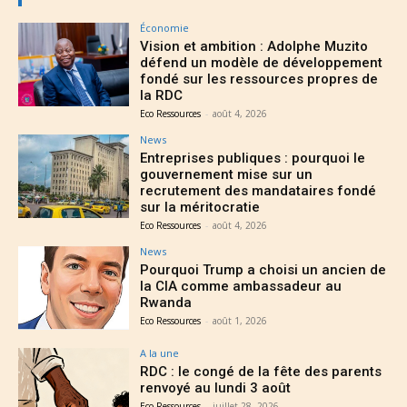
Économie
Vision et ambition : Adolphe Muzito
défend un modèle de développement
fondé sur les ressources propres de
la RDC
Eco Ressources
-
août 4, 2026
News
Entreprises publiques : pourquoi le
gouvernement mise sur un
recrutement des mandataires fondé
sur la méritocratie
Eco Ressources
-
août 4, 2026
News
Pourquoi Trump a choisi un ancien de
la CIA comme ambassadeur au
Rwanda
Eco Ressources
-
août 1, 2026
A la une
RDC : le congé de la fête des parents
renvoyé au lundi 3 août
Eco Ressources
-
juillet 28, 2026