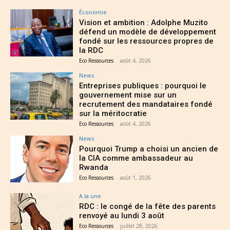
Économie
Vision et ambition : Adolphe Muzito
défend un modèle de développement
fondé sur les ressources propres de
la RDC
Eco Ressources
-
août 4, 2026
News
Entreprises publiques : pourquoi le
gouvernement mise sur un
recrutement des mandataires fondé
sur la méritocratie
Eco Ressources
-
août 4, 2026
News
Pourquoi Trump a choisi un ancien de
la CIA comme ambassadeur au
Rwanda
Eco Ressources
-
août 1, 2026
A la une
RDC : le congé de la fête des parents
renvoyé au lundi 3 août
Eco Ressources
-
juillet 28, 2026