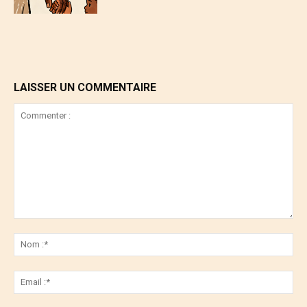
LAISSER UN COMMENTAIRE
Commenter
:
No
:*
Ema
:*