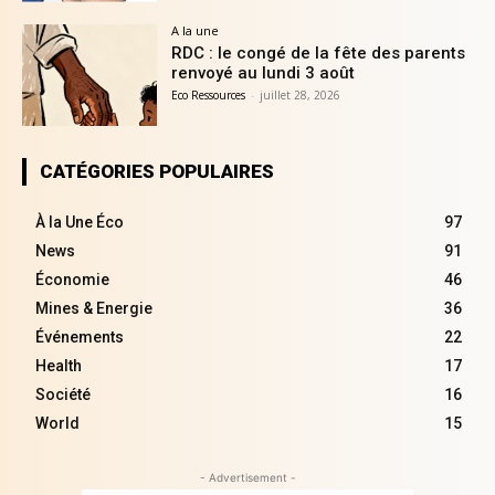
A la une
RDC : le congé de la fête des parents
renvoyé au lundi 3 août
Eco Ressources
-
juillet 28, 2026
CATÉGORIES POPULAIRES
À la Une Éco
97
News
91
Économie
46
Mines & Energie
36
Événements
22
Health
17
Société
16
World
15
- Advertisement -