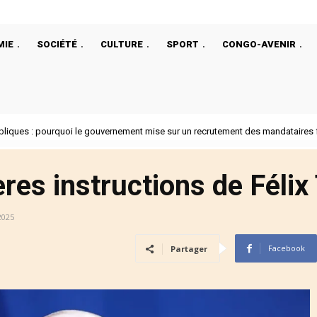
MIE
SOCIÉTÉ
CULTURE
SPORT
CONGO-AVENIR
liques : pourquoi le gouvernement mise sur un recrutement des mandataires fo
rump a choisi un ancien de la CIA comme ambassadeur au Rwanda
ères instructions de Féli
 2025
Facebook
Partager