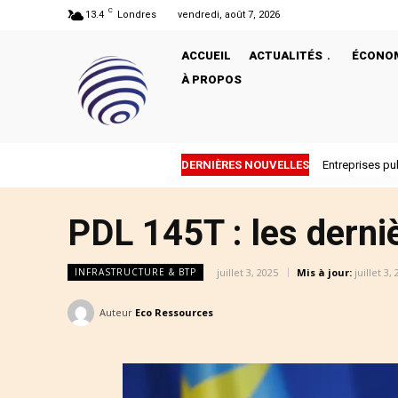
C
13.4
Londres
vendredi, août 7, 2026
ACCUEIL
ACTUALITÉS
ÉCONO
À PROPOS
DERNIÈRES NOUVELLES
Entreprises pub
Pourquoi T
PDL 145T : les derni
juillet 3, 2025
Mis à jour:
juillet 3,
INFRASTRUCTURE & BTP
Auteur
Eco Ressources