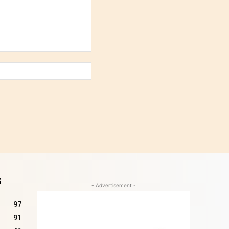
Site
:
S
- Advertisement -
97
91