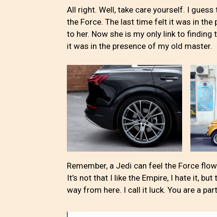
All right. Well, take care yourself. I gues
the Force. The last time felt it was in th
to her. Now she is my only link to finding 
it was in the presence of my old master.
Remember, a Jedi can feel the Force flowin
It’s not that I like the Empire, I hate it, bu
way from here. I call it luck. You are a par