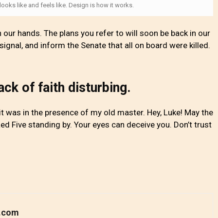
 looks like and feels like. Design is how it works.
n our hands. The plans you refer to will soon be back in our
ignal, and inform the Senate that all on board were killed.
lack of faith disturbing.
t it was in the presence of my old master. Hey, Luke! May the
ed Five standing by. Your eyes can deceive you. Don’t trust
.com