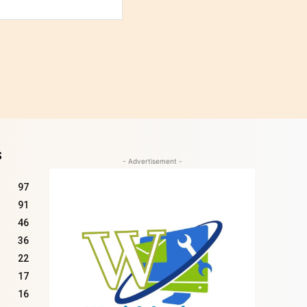
Site
:
S
- Advertisement -
97
91
46
36
22
17
16