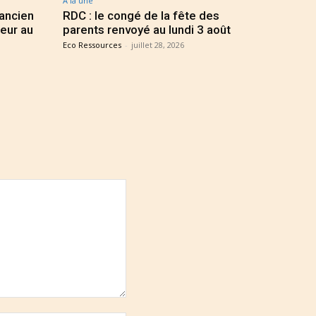
A la une
 ancien
RDC : le congé de la fête des
eur au
parents renvoyé au lundi 3 août
Eco Ressources
-
juillet 28, 2026