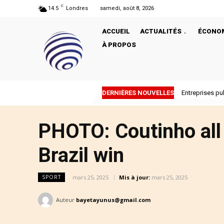
C
14.5
Londres
samedi, août 8, 2026
ACCUEIL
ACTUALITÉS
ÉCONO
À PROPOS
DERNIÈRES NOUVELLES
Entreprises pu
PHOTO: Coutinho all 
Brazil win
mars 25, 2025
Mis à jour:
mars 25, 2025
SPORT
Auteur
bayetayunus@gmail.com