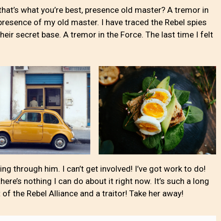
s that’s what you’re best, presence old master? A tremor in
e presence of my old master. I have traced the Rebel spies
their secret base. A tremor in the Force. The last time I felt
g through him. I can’t get involved! I’ve got work to do!
t there’s nothing I can do about it right now. It’s such a long
t of the Rebel Alliance and a traitor! Take her away!