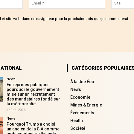
Nom
Email
:*
:*
 et site web dans ce navigateur pour la prochaine fois que je commenterai.
NATIONAL
CATÉGORIES POPULAIRE
News
À la Une Éco
Entreprises publiques :
pourquoi le gouvernement
News
mise sur un recrutement
Économie
des mandataires fondé sur
la méritocratie
Mines & Energie
août 4, 2026
Événements
News
Health
Pourquoi Trump a choisi
Société
un ancien de la CIA comme
ambassadeur au Rwanda