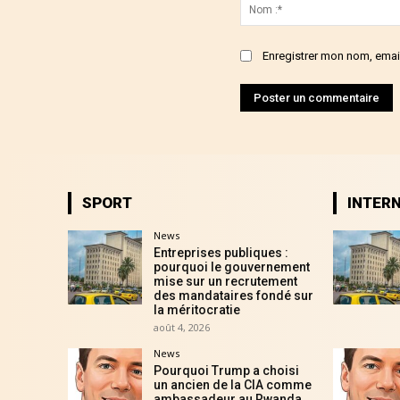
:
Enregistrer mon nom, email
SPORT
INTER
News
Entreprises publiques :
pourquoi le gouvernement
mise sur un recrutement
des mandataires fondé sur
la méritocratie
août 4, 2026
News
Pourquoi Trump a choisi
un ancien de la CIA comme
ambassadeur au Rwanda