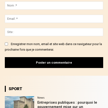
:
No
:*
Ema
:*
Sit
:
Enregistrer mon nom, email et site web dans ce navigateur pour la
prochaine fois que je commenterai.
SPORT
News
Entreprises publiques : pourquoi le
gouvernement mise sur un