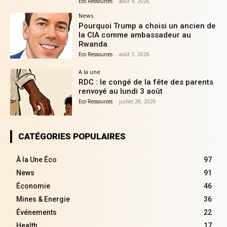
Eco Ressources
-
août 4, 2026
News
Pourquoi Trump a choisi un ancien de
la CIA comme ambassadeur au
Rwanda
Eco Ressources
-
août 1, 2026
A la une
RDC : le congé de la fête des parents
renvoyé au lundi 3 août
Eco Ressources
-
juillet 28, 2026
CATÉGORIES POPULAIRES
À la Une Éco
97
News
91
Économie
46
Mines & Energie
36
Événements
22
Health
17