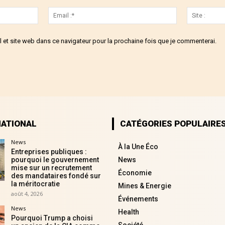
Nom
Email
:*
:*
 et site web dans ce navigateur pour la prochaine fois que je commenterai.
NATIONAL
CATÉGORIES POPULAIRE
News
À la Une Éco
Entreprises publiques :
pourquoi le gouvernement
News
mise sur un recrutement
Économie
des mandataires fondé sur
la méritocratie
Mines & Energie
août 4, 2026
Événements
News
Health
Pourquoi Trump a choisi