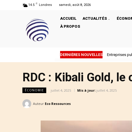
C
14.5
Londres
samedi, août 8, 2026
ACCUEIL
ACTUALITÉS
ÉCONO
À PROPOS
DERNIÈRES NOUVELLES
Entreprises publi
Pourquoi Trum
RDC : Kibali Gold, l
juillet 4, 2025
Mis à jour:
juillet 4, 2025
ÉCONOMIE
Auteur
Eco Ressources