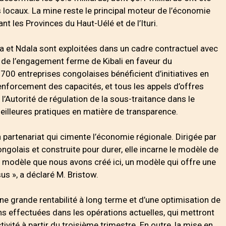
 locaux. La mine reste le principal moteur de l’économie
nt les Provinces du Haut-Uélé et de l’Ituri.
va et Ndala sont exploitées dans un cadre contractuel avec
i de l’engagement ferme de Kibali en faveur du
00 entreprises congolaises bénéficient d’initiatives en
nforcement des capacités, et tous les appels d’offres
l’Autorité de régulation de la sous-traitance dans le
meilleures pratiques en matière de transparence.
un partenariat qui cimente l’économie régionale. Dirigée par
golais et construite pour durer, elle incarne le modèle de
 modèle que nous avons créé ici, un modèle qui offre une
s », a déclaré M. Bristow.
une grande rentabilité à long terme et d’une optimisation de
 effectuées dans les opérations actuelles, qui mettront
ivité à partir du troisième trimestre. En outre, la mise en