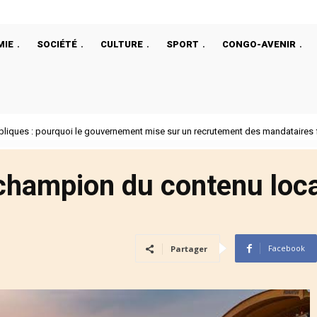
MIE
SOCIÉTÉ
CULTURE
SPORT
CONGO-AVENIR
ques : pourquoi le gouvernement mise sur un recrutement des mandataires fond
p a choisi un ancien de la CIA comme ambassadeur au Rwanda
e champion du contenu loc
Facebook
Partager