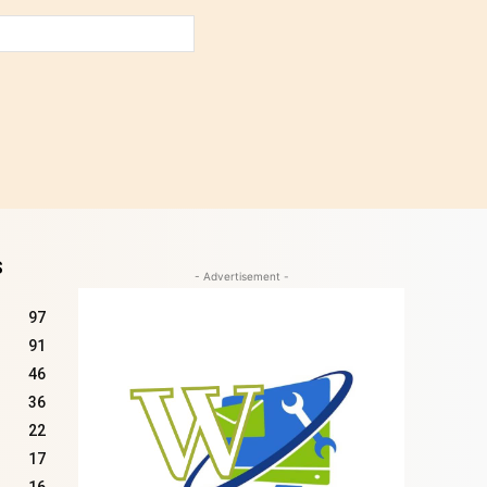
Site
:
S
- Advertisement -
97
91
46
36
22
17