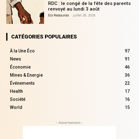
RDC : le congé de la fête des parents
renvoyé au lundi 3 août
Eco Ressources
-
juillet 28, 2026
CATÉGORIES POPULAIRES
À la Une Éco
97
News
91
Économie
46
Mines & Energie
36
Événements
22
Health
17
Société
16
World
15
- Advertisement -