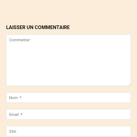
LAISSER UN COMMENTAIRE
Commenter
:
No
:*
Ema
:*
Sit
: