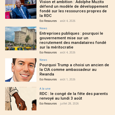
Vision et ambition : Adolphe Muzito
défend un modèle de développement
fondé sur les ressources propres de
la RDC
Eco Ressources
-
août 4, 2026
News
Entreprises publiques : pourquoi le
gouvernement mise sur un
recrutement des mandataires fondé
sur la méritocratie
Eco Ressources
-
août 4, 2026
News
Pourquoi Trump a choisi un ancien de
la CIA comme ambassadeur au
Rwanda
Eco Ressources
-
août 1, 2026
A la une
RDC : le congé de la fête des parents
renvoyé au lundi 3 août
Eco Ressources
-
juillet 28, 2026