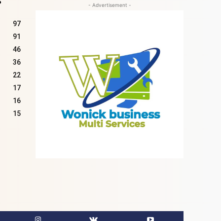
S
- Advertisement -
97
91
46
36
22
17
16
15
cebook
Instagram
VKontakte
Youtube