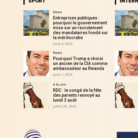
SPORT
INTER
News
Entreprises publiques :
pourquoi le gouvernement
mise sur un recrutement
des mandataires fondé sur
la méritocratie
août 4, 2026
News
Pourquoi Trump a choisi
un ancien de la CIA comme
ambassadeur au Rwanda
août 1, 2026
A la une
RDC : le congé de la fête
des parents renvoyé au
lundi 3 août
juillet 28, 2026