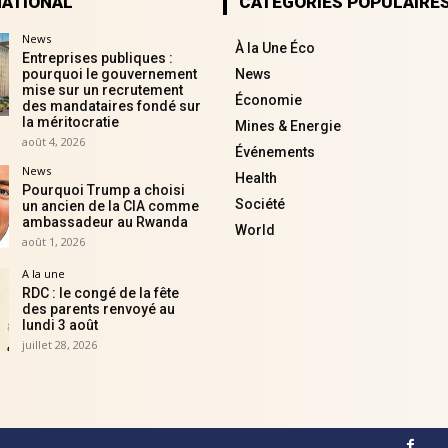
NATIONAL
CATÉGORIES POPULAIRE
News
À la Une Éco
Entreprises publiques :
pourquoi le gouvernement
News
mise sur un recrutement
Économie
des mandataires fondé sur
la méritocratie
Mines & Energie
août 4, 2026
Événements
News
Health
Pourquoi Trump a choisi
Société
un ancien de la CIA comme
ambassadeur au Rwanda
World
août 1, 2026
A la une
RDC : le congé de la fête
des parents renvoyé au
lundi 3 août
juillet 28, 2026
Fa