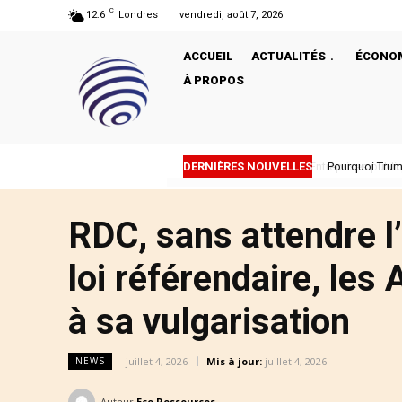
C
12.6
Londres
vendredi, août 7, 2026
ACCUEIL
ACTUALITÉS
ÉCONO
À PROPOS
DERNIÈRES NOUVELLES
Pourquoi Trum
RDC, sans attendre l’
loi référendaire, les
à sa vulgarisation
juillet 4, 2026
Mis à jour:
juillet 4, 2026
NEWS
Auteur
Eco Ressources