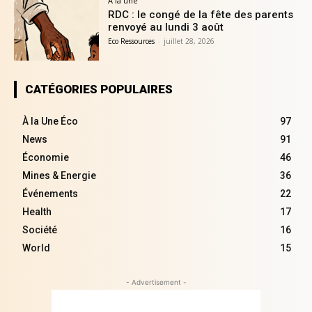
A la une
RDC : le congé de la fête des parents
renvoyé au lundi 3 août
Eco Ressources
-
juillet 28, 2026
CATÉGORIES POPULAIRES
À la Une Éco
97
News
91
Économie
46
Mines & Energie
36
Événements
22
Health
17
Société
16
World
15
- Advertisement -