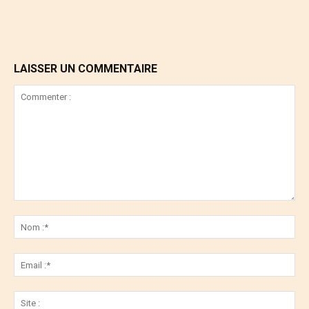
LAISSER UN COMMENTAIRE
Commenter
:
No
:*
Ema
:*
Sit