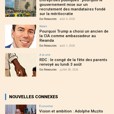
Entreprises publiques : pourquoi le
gouvernement mise sur un
recrutement des mandataires fondé
sur la méritocratie
Eco Ressources
-
août 4, 2026
News
Pourquoi Trump a choisi un ancien de
la CIA comme ambassadeur au
Rwanda
Eco Ressources
-
août 1, 2026
A la une
RDC : le congé de la fête des parents
renvoyé au lundi 3 août
Eco Ressources
-
juillet 28, 2026
NOUVELLES CONNEXES
Économie
Vision et ambition : Adolphe Muzito