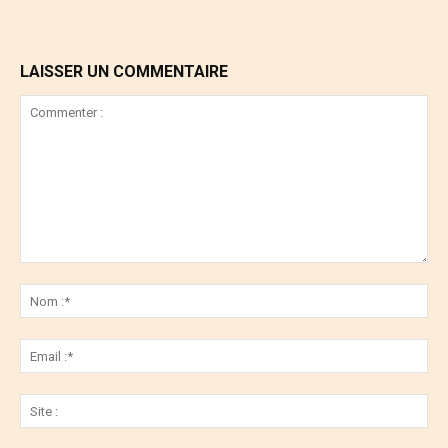
LAISSER UN COMMENTAIRE
Commenter
:
No
:*
Ema
:*
Sit
: