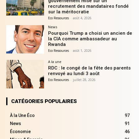
gouvernement mise sur un
recrutement des mandataires fondé
sur la méritocratie
Eco Ressources
-
août 4, 2026
News
Pourquoi Trump a choisi un ancien de
la CIA comme ambassadeur au
Rwanda
Eco Ressources
-
août 1, 2026
A la une
RDC : le congé de la fête des parents
renvoyé au lundi 3 août
Eco Ressources
-
juillet 28, 2026
CATÉGORIES POPULAIRES
À la Une Éco
97
News
91
Économie
46