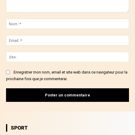
Commenter
:
No
:*
Ema
:*
Sit
:
Enregistrer mon nom, email et site web dans ce navigateur pour la
prochaine fois que je commenterai.
SPORT