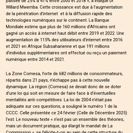
passée de 25% à 41% entre 2000 et 2018 », a indiqué Dr
Willard Mwemba. Cette croissance est due à l’augmentation
de la pénétration d’internet et à la diffusion rapide des
technologies numériques sur le continent. La Banque
Mondiale estime que plus de 160 millions d’Africains ont
gagné un accès à internet haut débit entre 2019 et 2022. Une
augmentation de 115% des utilisateurs d’internet entre 2016
et 2021 en Afrique Subsaharienne et que 191 millions
d’individus supplémentaires ont effectué ou reçu un paiement
numérique entre 2014 et 2021.
La Zone Comesa, forte de 682 millions de consommateurs,
répartis dans 21 pays, n’échappe pas à cette nouvelle
dynamique. La région (Comesa) se devait donc de se doter
d’une loi qui soit en mesure de faire face à d’éventuelles
mentalités anti-compétitives. La loi de 2004 n’était pas
adéquate sur ces questions, a souligné le numéro 1 de la
CCCC. Celle présentée ce 24 février (Celle de Décembre 2025)
l’est. Le nouveau texte « n’est pas un ensemble des théories,
mais un document pratique, qui élargit le mandat de La
Commission », se félicite-t-on au sein de cette structure du